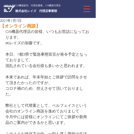
OA機器販売、代理店募集、OA機器代理店
株式会社レイズ 代理店事業部
2021年1月7日
【オンライン商談】
OA機器代理店の皆様、いつもお世話になってお
ります。
㈱レイズの加藤です。
本日、1都3県で緊急事態宣言が発令予定となっ
ておりまして、
混乱されている会社様も多いかと思われます。
本来であれば、年末年始とご挨拶で訪問をさせ
て頂きたかったのですが、
コロナ禍のため、控えさせて頂いておりまし
た。
弊社として代替案として、ベルフェイスという
会社のオンライン商談を進めておりまして
今月中には皆様にオンラインにてご挨拶や新商
品のご案内ができるかと思います。
このような状況下の中、一刻も早く普段の生活