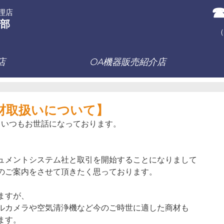
☎
理店
部
（
店
OA機器販売紹介店
材取扱いについて】
、いつもお世話になっております。
ュメントシステム社と取引を開始することになりまして
のご案内をさせて頂きたく思っております。
ますが、
ルカメラや空気清浄機など今のご時世に適した商材も
ます。