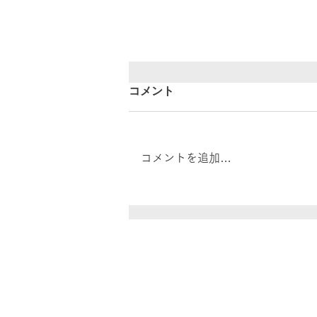
コメント
コメントを追加…
【リコー/東芝テック 複合機
統合について】
株式会社レイズ
代理店事業部