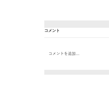
コメント
コメントを追加…
【リコー/東芝テック 複合機
統合について】
株式会社レイズ
代理店事業部