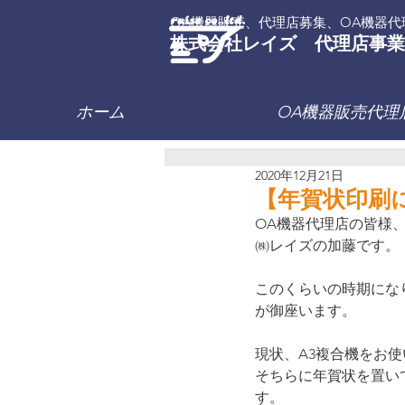
OA機器販売、代理店募集、OA機器代
株式会社レイズ 代理店事業
ホーム
OA機器販売代理
2020年12月21日
【年賀状印刷
OA機器代理店の皆様
㈱レイズの加藤です。
このくらいの時期にな
が御座います。
現状、A3複合機をお
そちらに年賀状を置い
す。