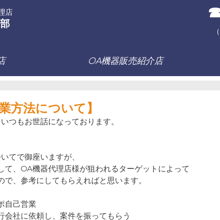
☎
理店
部
（
店
OA機器販売紹介店
営業方法について】
、いつもお世話になっております。
ついてで御座いますが、
して、OA機器代理店様が狙われるターゲットによって
ので、参考にしてもらえればと思います。
ポ自己営業
行会社に依頼し、案件を振ってもらう