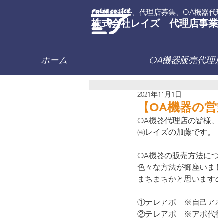
OA機器販売、代理店募集、OA機器代
株式会社レイズ 代理店事業
ホーム
OA機器販売代理
2021年11月1日
【OA機器の
OA機器代理店の皆様
㈱レイズの加藤です。
OA機器の販売方法に
色々な方法が御座いま
まちまちかと思います
①テレアポ　※自己ア
②テレアポ　※アポ代