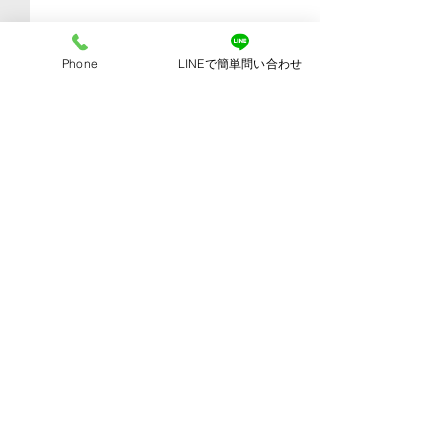
Phone
LINEで簡単問い合わせ
コメント
【福利厚生】
【複合機の基本情報】
コメントを追加…
Copyright ㈱レイズ 代理店事業部. All Rights Reserved.